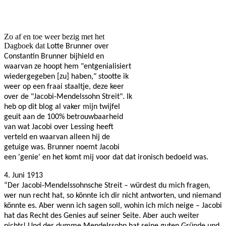
Facebook
Twitter
Pinterest
WhatsApp
Zo af en toe weer bezig met het
Dagboek dat
Lotte Brunner over
Constantin Brunner bijhield en
waarvan ze hoopt hem "
entgenialisiert
wiedergegeben [zu] haben," stootte ik
weer op een fraai staaltje, deze keer
over de "Jacobi-Mendelssohn Streit". Ik
heb op dit blog al vaker mijn twijfel
geuit aan de 100% betrouwbaarheid
van wat Jacobi over Lessing heeft
verteld en waarvan alleen hij de
getuige was. Brunner noemt Jacobi
een 'genie' en het komt mij voor dat dat ironisch bedoeld was.
4. Juni 1913
“Der Jacobi-Mendelssohnsche Streit – würdest du mich fragen,
wer nun recht hat, so könnte ich dir nicht antworten, und niemand
könnte es. Aber wenn ich sagen soll, wohin ich mich neige – Jacobi
hat das Recht des Genies auf seiner Seite. Aber auch weiter
nichts! Und der dumme Mendelssohn hat seine guten Gründe und