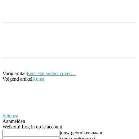
Facebook
Twitter
Pinterest
WhatsApp
Vorig artikel
Eens een andere cover…
Volgend artikel
Kunst
Spinoza
Aanmelden
Welkom! Log in op je account
jouw gebruikersnaam