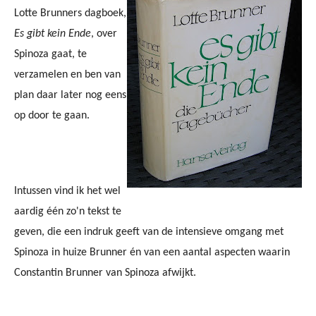
Lotte Brunners dagboek,
Es gibt kein Ende
, over
Spinoza gaat, te
verzamelen en ben van
plan daar later nog eens
op door te gaan.
Intussen vind ik het wel
aardig één zo'n tekst te
geven, die een indruk geeft van de intensieve omgang met
Spinoza in huize Brunner én van een aantal aspecten waarin
Constantin Brunner van Spinoza afwijkt.