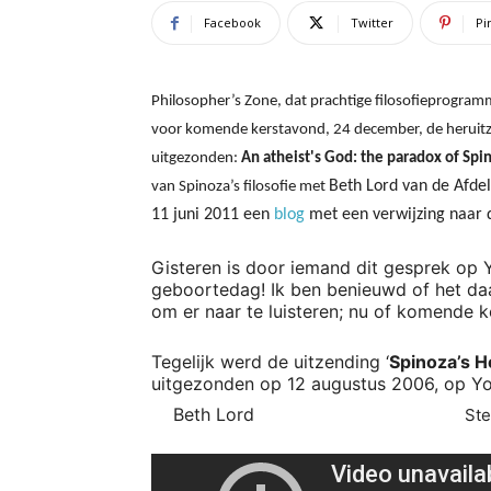
Facebook
Twitter
Pi
Philosopher’s Zone, dat prachtige filosofieprogram
voor komende kerstavond, 24 december, de heruitz
uitgezonden:
An atheist's God: the paradox of Spi
Beth Lord van de Afdel
van Spinoza’s filosofie met
11 juni 2011 een
blog
met een verwijzing naar 
Gisteren is door iemand dit gesprek op Y
geboortedag! Ik ben benieuwd of het daar
om er naar te luisteren; nu of komende ke
Tegelijk werd de uitzending ‘
Spinoza’s H
uitgezonden op 12 augustus 2006, op Yo
Beth Lord
Steven Na