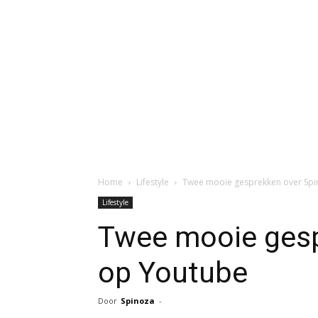
Home
Lifestyle
Twee mooie gesprekken over Spi
Lifestyle
Twee mooie gesp
op Youtube
Door
Spinoza
-