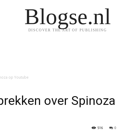
Blogse.nl
DISCOVER THE ART OF PUBLISHING
noza op Youtube
rekken over Spinoza
516
0