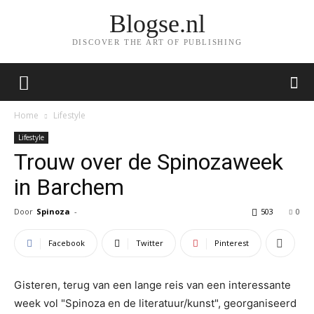
Blogse.nl
DISCOVER THE ART OF PUBLISHING
Home
Lifestyle
Lifestyle
Trouw over de Spinozaweek
in Barchem
Door
Spinoza
-
503
0
Facebook
Twitter
Pinterest
Gisteren, terug van een lange reis van een interessante
week vol "Spinoza en de literatuur/kunst", georganiseerd