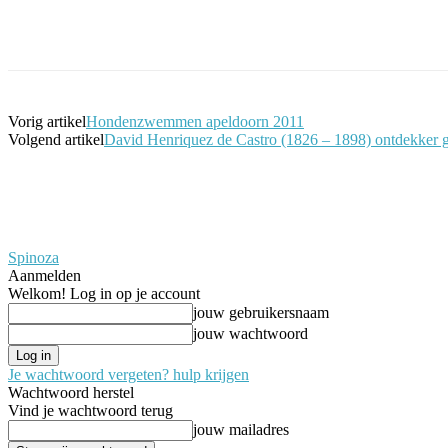
Facebook
Twitter
Pinterest
WhatsApp
Vorig artikel
Hondenzwemmen apeldoorn 2011
Volgend artikel
David Henriquez de Castro (1826 – 1898) ontdekker g
Spinoza
Aanmelden
Welkom! Log in op je account
jouw gebruikersnaam
jouw wachtwoord
Je wachtwoord vergeten? hulp krijgen
Wachtwoord herstel
Vind je wachtwoord terug
jouw mailadres