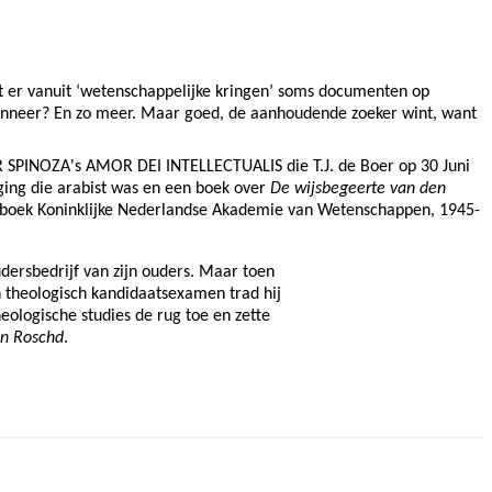
dat er vanuit ‘wetenschappelijke kringen’ soms documenten op
Wanneer? En zo meer. Maar goed, de aanhoudende zoeker wint, want
SPINOZA's AMOR DEI INTELLECTUALIS die T.J. de Boer op 30 Juni
ging die arabist was en een boek over
De wijsbegeerte van den
aarboek Koninklijke Nederlandse Akademie van Wetenschappen, 1945-
ersbedrijf van zijn ouders. Maar toen
n theologisch kandidaatsexamen trad hij
heologische studies de rug toe en zette
bn Roschd
.