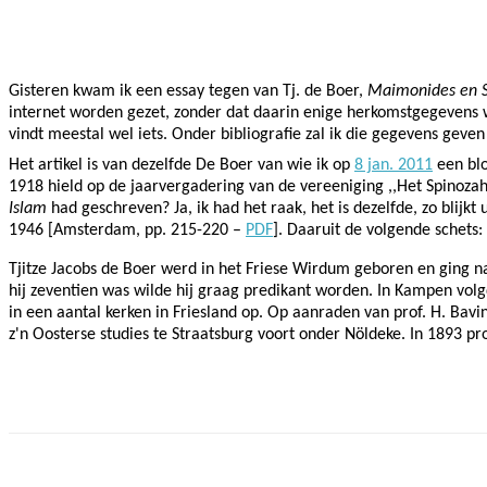
Facebook
Twitter
Pinterest
WhatsApp
Gisteren kwam ik een essay tegen van Tj. de Boer,
Maimonides en S
internet worden gezet, zonder dat daarin enige herkomstgegevens
vindt meestal wel iets. Onder bibliografie zal ik die gegevens geven
Het artikel is van dezelfde De Boer van wie ik op
8 jan. 2011
een blo
1918 hield op de jaarvergadering van de vereeniging ,,Het Spinoza
Islam
had geschreven? Ja, ik had het raak, het is dezelfde, zo blijkt 
1946 [Amsterdam, pp. 215-220 –
PDF
]. Daaruit de volgende schets:
Tjitze Jacobs de Boer
werd in het Friese Wirdum geboren en ging na
hij zeventien was wilde hij graag predikant worden. In Kampen volg
in een aantal kerken in Friesland op. Op aanraden van prof. H. Bavin
z'n Oosterse studies te Straatsburg voort onder Nöldeke. In 1893 p