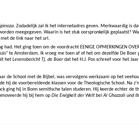
pinoza
. Zodadelijk zal ik het internetadres geven. Merkwaardig is 
 worden meegegeven. Waarin is het stuk oorspronkelijk geplaatst? 
 met de link naar het url.
g had. Het ging toen om de voordracht EENIGE OPMERKINGEN OVER 
huis" te Amsterdam. Ik vroeg me toen af of het om dezelfde De Boer 
uit het
Levensbericht Tj. de Boer
dat
het
H.J. Pos schreef voor het J
ar de School met de Bijbel, was vervolgens werkzaam op het veehoud
de hij de voorbereidende klassen voor de Theologische School. Na z'
ck ging hij in Bonn semitische talen studeren. Hij keerde echter de t
romoveerde hij bij hem op
Die Ewigkeit der Welt bei Al Ghazzali und I