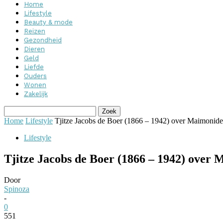
Home
Lifestyle
Beauty & mode
Reizen
Gezondheid
Dieren
Geld
Liefde
Ouders
Wonen
Zakelijk
Home
Lifestyle
Tjitze Jacobs de Boer (1866 – 1942) over Maimonide
Lifestyle
Tjitze Jacobs de Boer (1866 – 1942) over
Door
Spinoza
-
0
551