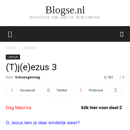
Blogse.nl
DISCOVER THE ART OF PUBLISHING
Home
Lifestyle
Lifestyle
(T)j(e)ezus 3
Door
Schoongenoeg
-
561
0
Facebook
Twitter
Pinterest
Dag Maurice
klik hier voor deel 2
O, Jezus ben je daar eindelijk weer?