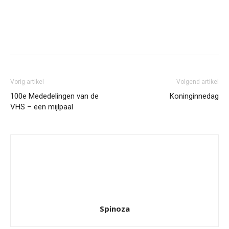
Facebook
Twitter
Pinterest
Wh
Vorig artikel
Volgend artikel
100e Mededelingen van de
Koninginnedag
VHS – een mijlpaal
Spinoza