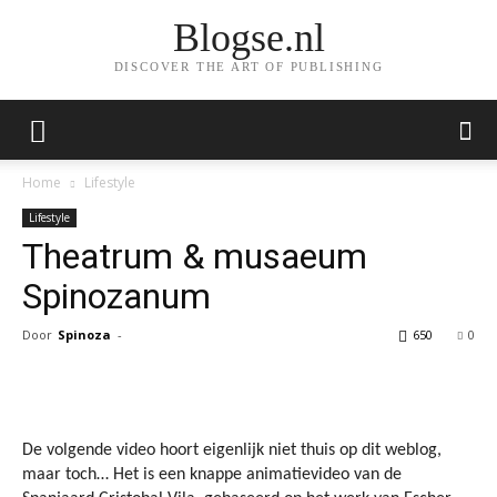
Blogse.nl
DISCOVER THE ART OF PUBLISHING
Home
Lifestyle
Lifestyle
Theatrum & musaeum
Spinozanum
Door
Spinoza
-
650
0
Facebook
Twitter
Pinterest
Wh
De volgende video hoort eigenlijk niet thuis op dit weblog,
maar toch… Het is een knappe animatievideo van de