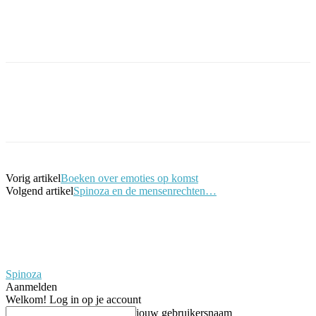
Facebook
Twitter
Pinterest
WhatsApp
Vorig artikel
Boeken over emoties op komst
Volgend artikel
Spinoza en de mensenrechten…
Spinoza
Aanmelden
Welkom! Log in op je account
jouw gebruikersnaam