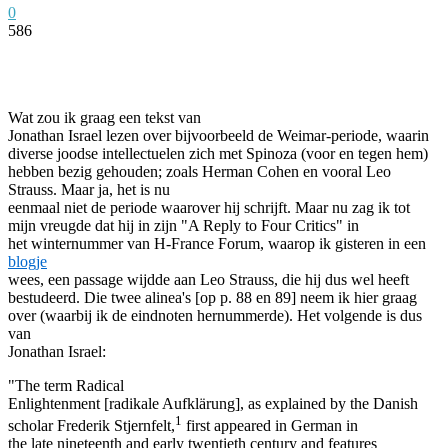
0
586
Facebook
Twitter
Pinterest
WhatsApp
Wat zou ik graag een tekst van
Jonathan Israel lezen over bijvoorbeeld de Weimar-periode, waarin
diverse joodse intellectuelen zich met Spinoza (voor en tegen hem)
hebben bezig gehouden; zoals Herman Cohen en vooral Leo
Strauss. Maar ja, het is nu
eenmaal niet de periode waarover hij schrijft. Maar nu zag ik tot
mijn vreugde dat hij in zijn "A Reply to Four Critics" in
het winternummer van H-France Forum, waarop ik gisteren in een
blogje
wees, een passage wijdde aan Leo Strauss, die hij dus wel heeft
bestudeerd. Die twee alinea's [op p. 88 en 89] neem ik hier graag
over (waarbij ik de eindnoten hernummerde). Het volgende is dus
van
Jonathan Israel:
"The term Radical
Enlightenment [radikale Aufklärung], as explained by the Danish
1
scholar Frederik Stjernfelt,
first appeared in German in
the late nineteenth and early twentieth century and features