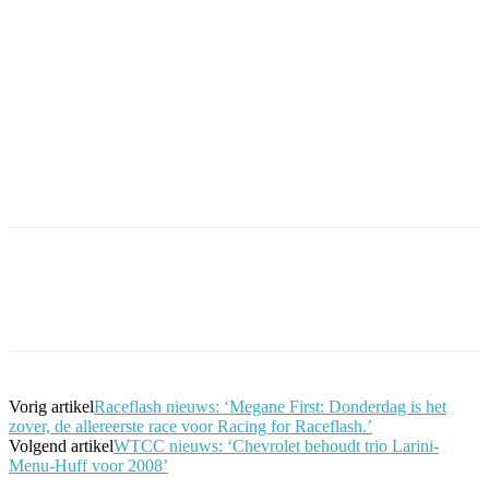
Facebook
Twitter
Pinterest
WhatsApp
Vorig artikel
Raceflash nieuws: ‘Megane First: Donderdag is het
zover, de allereerste race voor Racing for Raceflash.’
Volgend artikel
WTCC nieuws: ‘Chevrolet behoudt trio Larini-
Menu-Huff voor 2008’