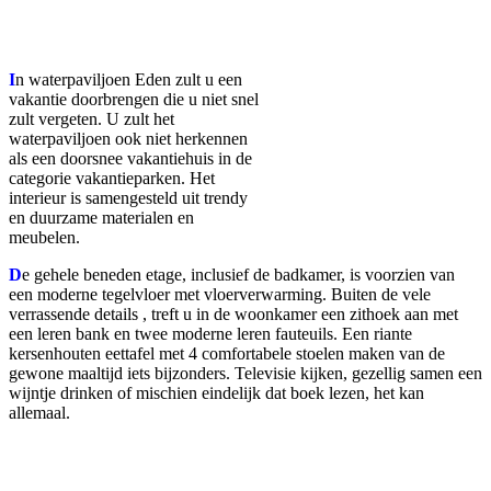
Facebook
Twitter
Pinterest
WhatsApp
I
n waterpaviljoen Eden zult u een
vakantie doorbrengen die u niet snel
zult vergeten. U zult het
waterpaviljoen ook niet herkennen
als een doorsnee vakantiehuis in de
categorie vakantieparken. Het
interieur is samengesteld uit trendy
en duurzame materialen en
meubelen.
D
e gehele beneden etage, inclusief de badkamer, is voorzien van
een moderne tegelvloer met vloerverwarming. Buiten de vele
verrassende details , treft u in de woonkamer een zithoek aan met
een leren bank en twee moderne leren fauteuils. Een riante
kersenhouten eettafel met 4 comfortabele stoelen maken van de
gewone maaltijd iets bijzonders. Televisie kijken, gezellig samen een
wijntje drinken of mischien eindelijk dat boek lezen, het kan
allemaal.