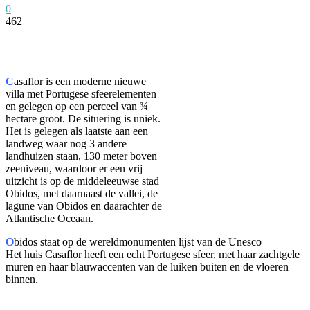
0
462
Facebook
Twitter
Pinterest
WhatsApp
C
asaflor is een moderne nieuwe
villa met Portugese sfeerelementen
en gelegen op een perceel van ¾
hectare groot. De situering is uniek.
Het is gelegen als laatste aan een
landweg waar nog 3 andere
landhuizen staan, 130 meter boven
zeeniveau, waardoor er een vrij
uitzicht is op de middeleeuwse stad
Obidos, met daarnaast de vallei, de
lagune van Obidos en daarachter de
Atlantische Oceaan.
O
bidos staat op de wereldmonumenten lijst van de Unesco
Het huis Casaflor heeft een echt Portugese sfeer, met haar zachtgele
muren en haar blauwaccenten van de luiken buiten en de vloeren
binnen.