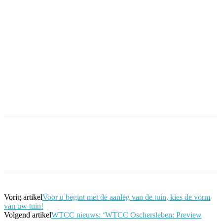
Facebook
Twitter
Pinterest
WhatsApp
Vorig artikel
Voor u begint met de aanleg van de tuin, kies de vorm
van uw tuin!
Volgend artikel
WTCC nieuws: ‘WTCC Oschersleben: Preview