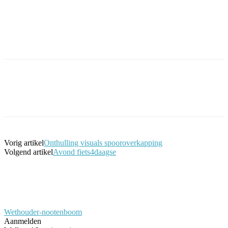
Facebook
Twitter
Pinterest
WhatsApp
Vorig artikel
Onthulling visuals spooroverkapping
Volgend artikel
Avond fiets4daagse
Wethouder-nootenboom
Aanmelden