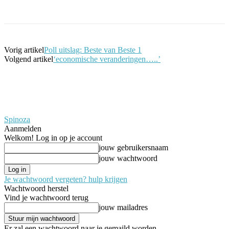
Facebook
Twitter
Pinterest
WhatsApp
Vorig artikel
Poll uitslag: Beste van Beste 1
Volgend artikel
‘economische veranderingen…..’
Spinoza
Aanmelden
Welkom! Log in op je account
jouw gebruikersnaam
jouw wachtwoord
Je wachtwoord vergeten? hulp krijgen
Wachtwoord herstel
Vind je wachtwoord terug
jouw mailadres
Er zal een wachtwoord naar je gemaild worden