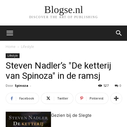
Blogse.nl
DISCOVER THE ART OF PUBLISHING
Home
Lifestyle
Lifestyle
Steven Nadler’s "De ketterij
van Spinoza" in de ramsj
Door
Spinoza
-
527
0
Facebook
Twitter
Pinterest
Gezien bij de Slegte