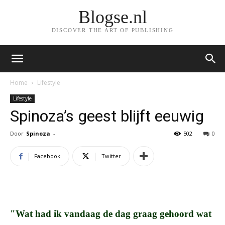
Blogse.nl
DISCOVER THE ART OF PUBLISHING
Home
Lifestyle
Lifestyle
Spinoza’s geest blijft eeuwig
Door
Spinoza
-
502
0
Facebook
Twitter
"Wat had ik vandaag de dag graag gehoord wat