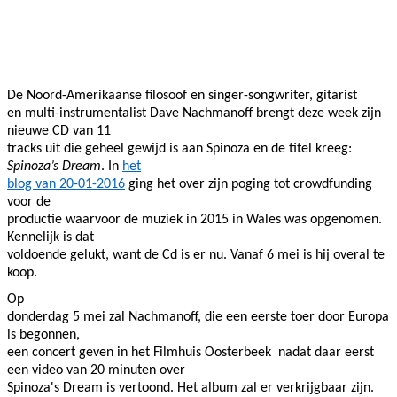
Facebook
Twitter
Pinterest
WhatsApp
De Noord-Amerikaanse filosoof en singer-songwriter, gitarist
en multi-instrumentalist Dave Nachmanoff brengt deze week zijn
nieuwe CD van 11
tracks uit die geheel gewijd is aan Spinoza en de titel kreeg:
Spinoza’s Dream
. In
het
blog van 20-01-2016
ging het over zijn poging tot crowdfunding
voor de
productie waarvoor de muziek in 2015 in Wales was opgenomen.
Kennelijk is dat
voldoende gelukt, want de Cd is er nu. Vanaf 6 mei is hij overal te
koop.
Op
donderdag 5 mei zal Nachmanoff, die een eerste toer door Europa
is begonnen,
een concert geven in het Filmhuis Oosterbeek
nadat daar eerst
een video van 20 minuten over
Spinoza's Dream is vertoond. Het album zal er verkrijgbaar zijn.