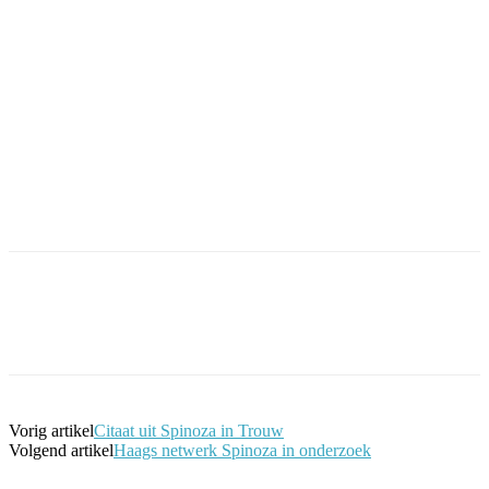
Facebook
Twitter
Pinterest
WhatsApp
Vorig artikel
Citaat uit Spinoza in Trouw
Volgend artikel
Haags netwerk Spinoza in onderzoek