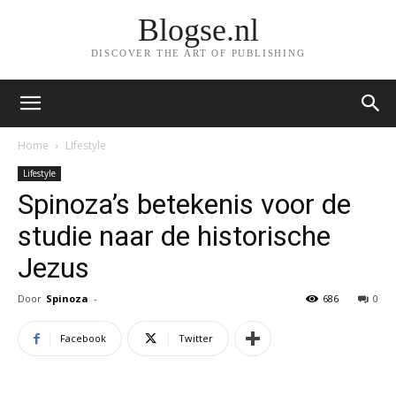
Blogse.nl
DISCOVER THE ART OF PUBLISHING
Home
Lifestyle
Lifestyle
Spinoza’s betekenis voor de
studie naar de historische
Jezus
Door
Spinoza
-
686
0
Facebook
Twitter