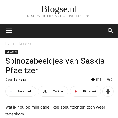
Blogse.nl
DISCOVER THE ART OF PUBLISHING
Home
Lifestyle
Lifestyle
Spinozabeeldjes van Saskia
Pfaeltzer
Door
Spinoza
-
515
0
Facebook
Twitter
Pinterest
Wat ik nou op mijn dagelijkse speurtochten toch weer
tegenkom…