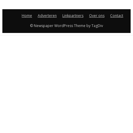
Home
Adverteren
Linkpartners
Over ons
Contact
© Newspaper WordPress Theme by TagDiv