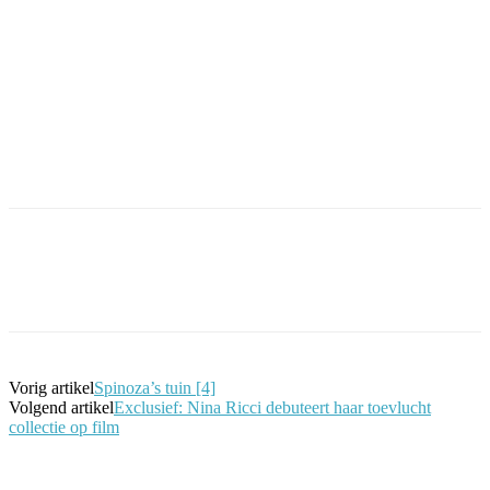
Facebook
Twitter
Pinterest
WhatsApp
Vorig artikel
Spinoza’s tuin [4]
Volgend artikel
Exclusief: Nina Ricci debuteert haar toevlucht
collectie op film