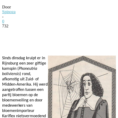
Door
Spinoza
-
0
732
Facebook
Twitter
Pinterest
WhatsApp
Sinds dinsdag kruipt er in
Rijnsburg een zeer giftige
kamspin (
Phoneutria
boliviensis
) rond,
afkomstig uit Zuid- of
Midden-Amerika. Hij werd
aangetroffen tussen een
partij bloemen op de
bloemenveiling en door
medewerkers van
bloemenimporteur
Kariflex nietsvermoedend