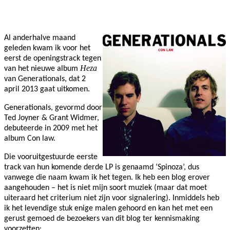
Facebook
Twitter
Pinterest
WhatsApp
Al anderhalve maand
geleden kwam ik voor het
eerst de openingstrack tegen
Heza
van het nieuwe album
van Generationals, dat 2
april 2013 gaat uitkomen.
Generationals, gevormd door
Ted Joyner & Grant Widmer,
debuteerde in 2009 met het
album Con law.
Die vooruitgestuurde eerste
track van hun komende derde LP is genaamd ‘Spinoza’, dus
vanwege die naam kwam ik het tegen. Ik heb een blog erover
aangehouden – het is niet mijn soort muziek (maar dat moet
uiteraard het criterium niet zijn voor signalering). Inmiddels heb
ik het levendige stuk enige malen gehoord en kan het met een
gerust gemoed de bezoekers van dit blog ter kennismaking
voorzetten: