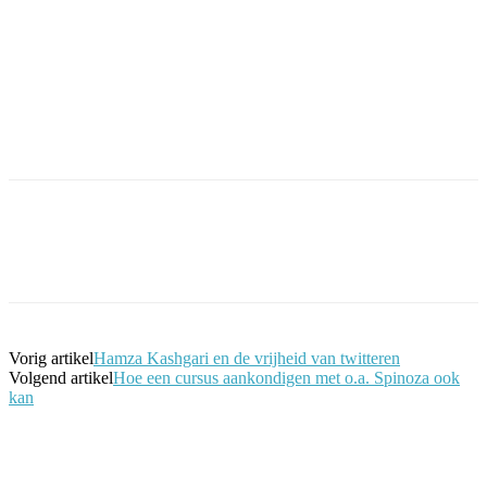
Facebook
Twitter
Pinterest
WhatsApp
Vorig artikel
Hamza Kashgari en de vrijheid van twitteren
Volgend artikel
Hoe een cursus aankondigen met o.a. Spinoza ook
kan