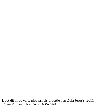
Doet dit in de verte niet aan als broertje van Zola Jesus's 2011-
album Conatus, b.v. de track Seekir?