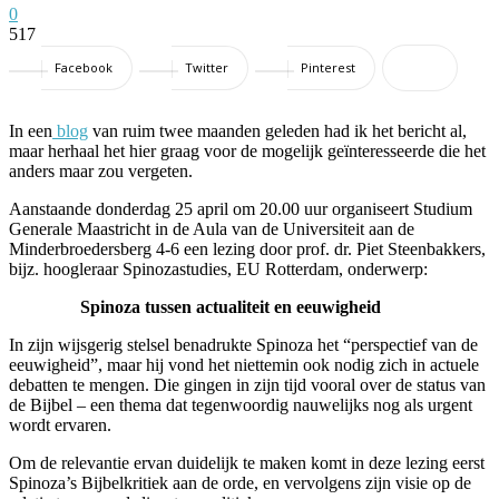
0
517
Facebook
Twitter
Pinterest
In een
blog
van ruim twee maanden geleden had ik het bericht al,
maar herhaal het hier graag voor de mogelijk geïnteresseerde die het
anders maar zou vergeten.
Aanstaande donderdag 25 april om 20.00 uur organiseert Studium
Generale Maastricht in de Aula van de Universiteit aan de
Minderbroedersberg 4-6 een lezing door prof. dr. Piet Steenbakkers,
bijz. hoogleraar Spinozastudies, EU Rotterdam, onderwerp:
Spinoza tussen actualiteit en eeuwigheid
In zijn wijsgerig stelsel benadrukte Spinoza het “perspectief van de
eeuwigheid”, maar hij vond het niettemin ook nodig zich in actuele
debatten te mengen. Die gingen in zijn tijd vooral over de status van
de Bijbel – een thema dat tegenwoordig nauwelijks nog als urgent
wordt ervaren.
Om de relevantie ervan duidelijk te maken komt in deze lezing eerst
Spinoza’s Bijbelkritiek aan de orde, en vervolgens zijn visie op de