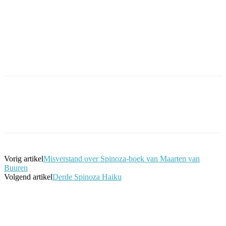
Facebook
Twitter
Pinterest
WhatsApp
Vorig artikel
Misverstand over Spinoza-boek van Maarten van
Buuren
Volgend artikel
Derde Spinoza Haiku