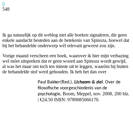
0
548
Facebook
Twitter
Pinterest
WhatsApp
Ik ga natuurlijk op dit weblog niet alle boeken signaleren, die geen
enkele aandacht besteden aan de betekenis van Spinoza, hoewel dat
bij het behandelde onderwerp wél relevant geweest zou zijn.
Vorige maand verscheen een boek, waarover ik hier mijn verbazing
wel móet uitspreken dat er geen woord aan Spinoza wordt gewijd,
al was het maar om toch ten minste uit te leggen, waaróm hij buiten
de behandelde stof werd gehouden. Ik heb het dan over
Paul Bakker(Red.),
Lichaam & ziel
. Over de
filosofische voorgeschiedenis van de
Boom, Meppel, nov. 2008, 200 blz.
psychologie,
| €24.50 ISBN: 9789085066170.