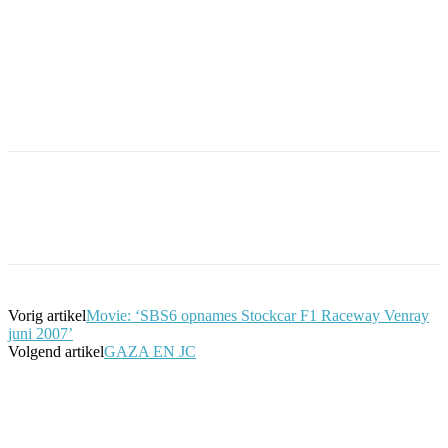
Facebook
Twitter
Pinterest
WhatsApp
Vorig artikel
Movie: ‘SBS6 opnames Stockcar F1 Raceway Venray
juni 2007’
Volgend artikel
GAZA EN JC