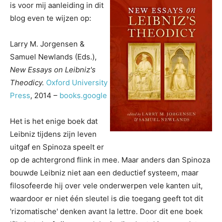
is voor mij aanleiding in dit
blog even te wijzen op:
Larry M. Jorgensen &
Samuel Newlands (Eds.),
New Essays on Leibniz's
Theodicy.
Oxford University
Press
, 2014 –
books.google
Het is het enige boek dat
Leibniz tijdens zijn leven
uitgaf en Spinoza speelt er
op de achtergrond flink in mee. Maar anders dan Spinoza
bouwde Leibniz niet aan een deductief systeem, maar
filosofeerde hij over vele onderwerpen vele kanten uit,
waardoor er niet één sleutel is die toegang geeft tot dit
'rizomatische' denken avant la lettre. Door dit ene boek