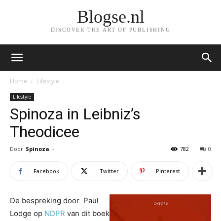
Blogse.nl
DISCOVER THE ART OF PUBLISHING
Home
Lifestyle
Lifestyle
Spinoza in Leibniz’s
Theodicee
Door
Spinoza
-
782
0
Facebook
Twitter
Pinterest
De bespreking door Paul
Lodge op
NDPR
van dit boek