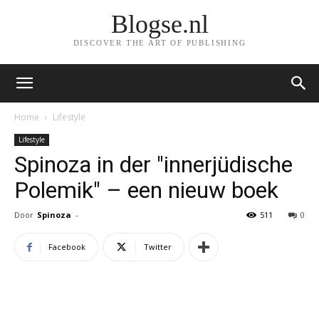
Blogse.nl
DISCOVER THE ART OF PUBLISHING
Home
Lifestyle
Lifestyle
Spinoza in der "innerjüdische
Polemik" – een nieuw boek
Door
Spinoza
-
511
0
Facebook
Twitter