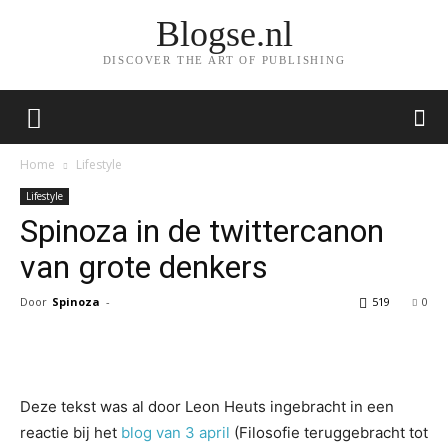
Blogse.nl
DISCOVER THE ART OF PUBLISHING
Home
Lifestyle
Lifestyle
Spinoza in de twittercanon
van grote denkers
Door
Spinoza
-
519
0
Facebook
Twitter
Pinterest
Wh
Deze tekst was al door Leon Heuts ingebracht in een
reactie bij het
blog van 3 april
(Filosofie teruggebracht tot