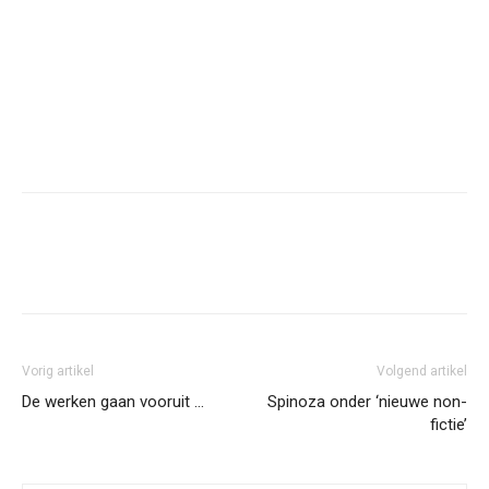
Facebook
Twitter
Pinterest
Wh
Vorig artikel
Volgend artikel
De werken gaan vooruit …
Spinoza onder ‘nieuwe non-
fictie’