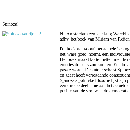
Facebook
Twitter
Pinterest
WhatsApp
Spinoza!
Nu Amsterdam een jaar lang Wereldboek
adhv. het boek van Miriam van Reije
Dit boek wil vooral het actuele belan
het 'ware goed' noemt, een individuele
Het boek maakt korte metten met de nog 
emoties de baas zou kunnen. Een belangr
passie wordt. De auteur schetst Spinoza
en geest heeft verregaande consequentie
Spinoza's politieke filosofie lijkt zij
een directe deelname aan het actuele d
positie van de vrouw in de democratie