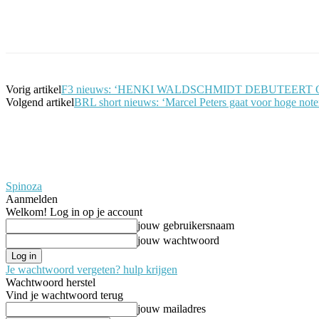
Facebook
Twitter
Pinterest
WhatsApp
Vorig artikel
F3 nieuws: ‘HENKI WALDSCHMIDT DEBUTEER
Volgend artikel
BRL short nieuws: ‘Marcel Peters gaat voor hoge not
Spinoza
Aanmelden
Welkom! Log in op je account
jouw gebruikersnaam
jouw wachtwoord
Je wachtwoord vergeten? hulp krijgen
Wachtwoord herstel
Vind je wachtwoord terug
jouw mailadres