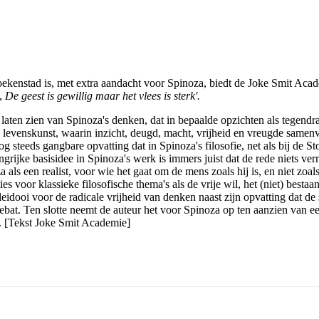
enstad is, met extra aandacht voor Spinoza, biedt de Joke Smit Academ
n,
De geest is gewillig maar het vlees is sterk'.
g laten zien van Spinoza's denken, dat in bepaalde opzichten als tege
 levenskunst, waarin inzicht, deugd, macht, vrijheid en vreugde samenv
steeds gangbare opvatting dat in Spinoza's filosofie, net als bij de Stoï
ijke basisidee in Spinoza's werk is immers juist dat de rede niets vermag
 als een realist, voor wie het gaat om de mens zoals hij is, en niet zoal
s voor klassieke filosofische thema's als de vrije wil, het (niet) besta
n pleidooi voor de radicale vrijheid van denken naast zijn opvatting dat
ebat. Ten slotte neemt de auteur het voor Spinoza op ten aanzien van e
. [Tekst Joke Smit Academie]