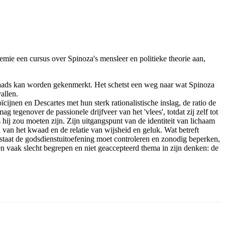
ie een cursus over Spinoza's mensleer en politieke theorie aan,
ndraads kan worden gekenmerkt. Het schetst een weg naar wat Spinoza
allen.
cijnen en Descartes met hun sterk rationalistische inslag, de ratio de
 tegenover de passionele drijfveer van het 'vlees', totdat zij zelf tot
s hij zou moeten zijn. Zijn uitgangspunt van de identiteit van lichaam
an van het kwaad en de relatie van wijsheid en geluk. Wat betreft
 de staat de godsdienstuitoefening moet controleren en zonodig beperken,
en vaak slecht begrepen en niet geaccepteerd thema in zijn denken: de