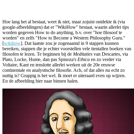
Facebook
Twitter
Pinterest
WhatsApp
Hoe lang het al bestaat, weet ik niet, maar zojuist ontdekte ik (via
google-afbeeldingen) dat er "WikiHow" bestaat, waarin allerlei tips
worden gegeven How to do anything, b.v. over "hoe filosoof te
worden" en zelfs "How to Become a Western Philosophy Guru."
[
wikihow
]. Dat laatste zou je zogenaamd in 9 stappen kunnen
bereiken, stappen die je echter voorstellen vele tientallen boeken van
filosofen te lezen. Te beginnen bij de
Meditaties
van Descartes, via
Plato, Locke, Hume, dan pas Spinoza's
Ethica
en zo verder via
Voltaire, Kant en tenslotte allerlei werken uit de 20e eeuwse
continentale en analystische filosofie. Ach, of dat alles nu echt zo
nuttig is? Grappig is het wel. Ik moet er uiteraard even op wijzen.
En de afbeelding hier naar binnen halen.