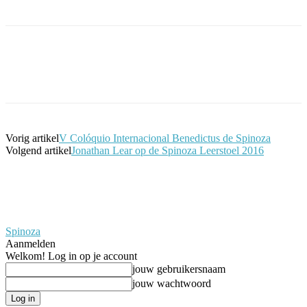
Facebook
Twitter
Pinterest
WhatsApp
Vorig artikel
V Colóquio Internacional Benedictus de Spinoza
Volgend artikel
Jonathan Lear op de Spinoza Leerstoel 2016
Spinoza
Aanmelden
Welkom! Log in op je account
jouw gebruikersnaam
jouw wachtwoord