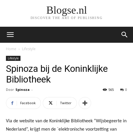
Blogse.nl
DISCOVER THE ART OF PUBLISHING
Home
Lifestyle
Lifestyle
Spinoza bij de Koninklijke
Bibliotheek
Door
Spinoza
-
565
0
Facebook
Twitter
Via de website van de Koninklijke Bibliotheek “Wijsbegeerte in
Nederland”, krijgt men de `elektronische voortzetting van