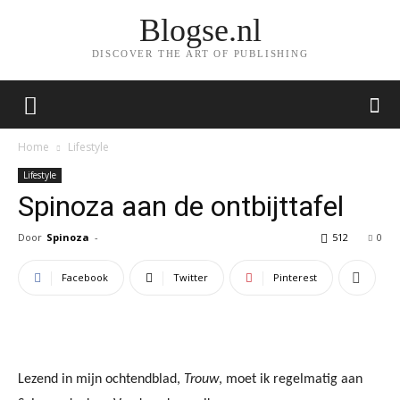
Blogse.nl
DISCOVER THE ART OF PUBLISHING
Home
Lifestyle
Lifestyle
Spinoza aan de ontbijttafel
Door
Spinoza
-
512
0
Facebook
Twitter
Pinterest
Lezend in mijn ochtendblad,
Trouw
, moet ik regelmatig aan