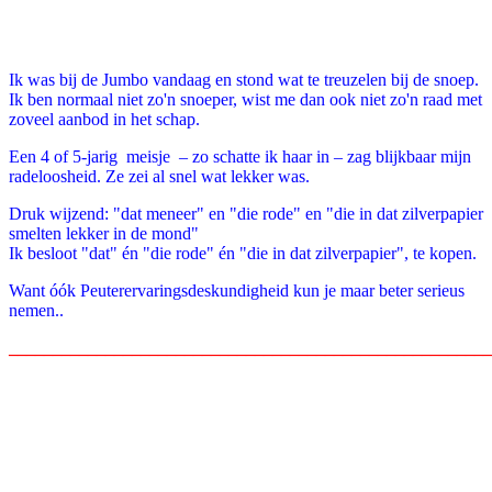
Facebook
Twitter
Pinterest
WhatsApp
Ik was bij de Jumbo vandaag en stond wat te treuzelen bij de snoep.
Ik ben normaal niet zo'n snoeper, wist me dan ook niet zo'n raad met
zoveel aanbod in het schap.
Een 4 of 5-jarig meisje – zo schatte ik haar in – zag blijkbaar mijn
radeloosheid. Ze zei al snel wat lekker was.
Druk wijzend: "dat meneer" en "die rode" en "die in dat zilverpapier
smelten lekker in de mond"
Ik besloot "dat" én "die rode" én "die in dat zilverpapier", te kopen.
Want óók Peuterervaringsdeskundigheid kun je maar beter serieus
nemen..
_______________________________________________________