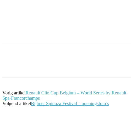
Facebook
Twitter
Pinterest
WhatsApp
Vorig artikel
Renault Clio Cup Belgium – World Series by Renault
Spa-Francorchamps
Volgend artikel
Bijlmer Spinoza Festival – openingsfoto’s