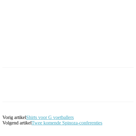
Facebook
Twitter
Pinterest
WhatsApp
Vorig artikel
Shirts voor G voetballers
Volgend artikel
Twee komende Spinoza-conferenties