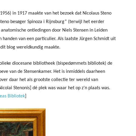
 1956) in 1917 maakte van het bezoek dat Nicolaus Steno
teno besøger Spinoza i Rijnsburg” (terwijl het eerder
anatomische ontledingen door Niels Stensen in Leiden
in handen van een particulier. Als laatste
Jürgen Schmidt uit
a dit blog wereldkundig maakte.
olieke diocesane bibliotheek (
bispedømmets bibliotek) de
hoeve van
de Stensenkamer. Het is inmiddels daarheen
ver daar het als grootste collectie ter wereld van
icolai Stenonis] dé plek was waar het op z’n plaats was.
eas Bibliotek
]