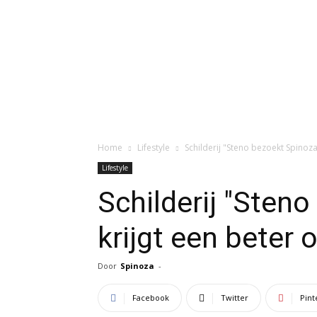
Home
Lifestyle
Schilderij "Steno bezoekt Spinoz
Lifestyle
Schilderij "Sten
krijgt een beter
Door
Spinoza
-
Facebook
Twitter
Pint