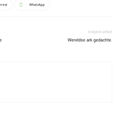
erest
WhatsApp
Volgend artikel
e
Wereldse ark gedachte.