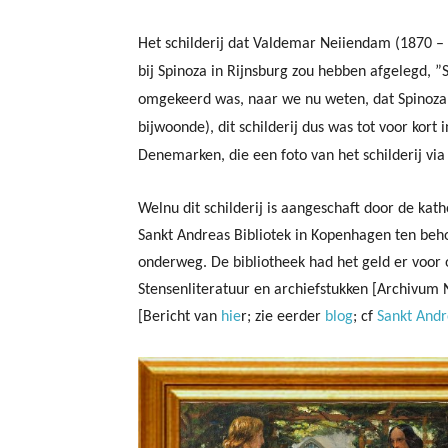
Het schilderij dat Valdemar Neiiendam (1870 –
bij Spinoza in Rijnsburg zou hebben afgelegd,
”S
omgekeerd was, naar we nu weten, dat Spinoza 
bijwoonde), dit schilderij dus was tot voor kort 
Denemarken, die een foto van het schilderij vi
Welnu dit schilderij is aangeschaft door de kath
Sankt Andreas Bibliotek in Kopenhagen ten be
onderweg. De bibliotheek had het geld er voor o
Stensenliteratuur en archiefstukken [Archivum N
[Bericht van
hie
r; zie eerder
blog
; cf
Sankt Andr