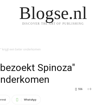
Blogse.nl
DISCOVER THE ART OF PUBLISHING
a" krijgt een beter onderkomen
o bezoekt Spinoza"
 onderkomen
556
0
erest
WhatsApp