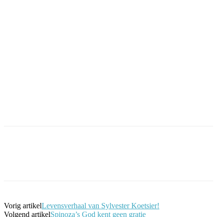
Facebook
Twitter
Pinterest
WhatsApp
Vorig artikel
Levensverhaal van Sylvester Koetsier!
Volgend artikel
Spinoza’s God kent geen gratie