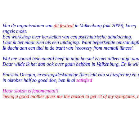
Facebook
Twitter
Pinterest
WhatsApp
Van de organisatoren van
dit festival
in Valkenburg (okt 2009), kreeg i
engels moet.
Een workshop over herstellen van een psychiatrische aandoening.
Laat ik het maar zien als een uitdaging. Want beperkende omstandighed
Ik dacht aan een titel in de trant van 'recovery from mentall illness'.
Wat me vooral belemmerd heeft in mijn herstel is niet allleen mijn 
Daar wilde ik het dan ook over gaan hebben in Valkenburg. En ik wil
Patricia Deegan, ervaringsdeskundige (hersteld van schizofrenie) én
in oktober half zo goed doe, ben ik al
s
atisfied
Haar slotzin is fenomenaal!!
'being a good mother gives me the reason to get rit of my symptoms, 