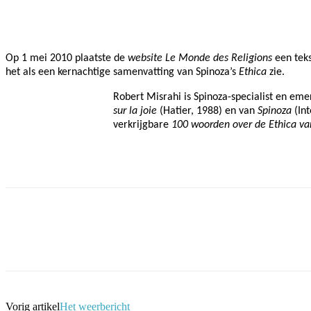
Facebook
Twitter
Pinterest
WhatsApp
Op 1 mei 2010 plaatste de
website
Le Monde des Religions
een tek
het als een kernachtige samenvatting van Spinoza’s
Ethica
zie.
Robert Misrahi is Spinoza-specialist en emeri
sur la joie
(Hatier, 1988) en van
Spinoza
(Int
verkrijgbare
100 woorden over de Ethica va
Facebook
Twitter
Pinterest
WhatsApp
Vorig artikel
Het weerbericht