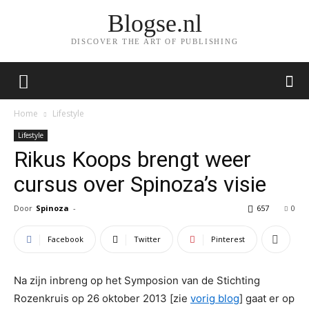
Blogse.nl
DISCOVER THE ART OF PUBLISHING
Home
Lifestyle
Lifestyle
Rikus Koops brengt weer
cursus over Spinoza’s visie
Door
Spinoza
-
657
0
Facebook
Twitter
Pinterest
Na zijn inbreng op het Symposion van de Stichting
Rozenkruis op 26 oktober 2013 [zie
vorig blog
] gaat er op