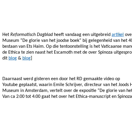
Facebook
Twitter
Pinterest
WhatsApp
Het
Reformatisch Dagblad
heeft vandaag een uitgebreid
artikel
over
Museum “De glorie van het joodse boek” bij gelegenheid van het 40
bestaan van Ets Haim. Op die tentoonstelling is het Vaticaanse man
de Ethica te zien naast het Escamoth met de over Spinoza uitgespro
dit
blog
&
blog
]
Daarnaast werd gisteren een door het RD gemaakte video op
Youtube geplaatst, waarin Emile Schrijver, directeur van het Joods H
Museum in Amsterdam, vertelt over de expositie “De glorie van het
Van ca 2:00 tot 4:00 gaat het over het Ethica-manuscript en Spinoza'