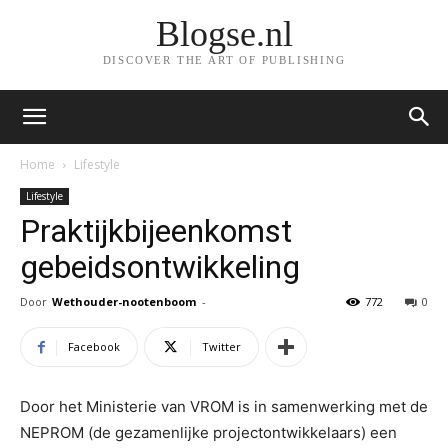
Blogse.nl
DISCOVER THE ART OF PUBLISHING
Home
Lifestyle
Lifestyle
Praktijkbijeenkomst
gebeidsontwikkeling
Door
Wethouder-nootenboom
-
772
0
Facebook
Twitter
Door het Ministerie van VROM is in samenwerking met de
NEPROM (de gezamenlijke projectontwikkelaars) een