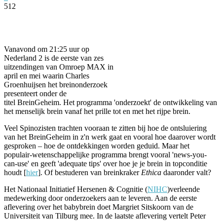
512
Facebook
Twitter
Pinterest
WhatsApp
Vanavond om 21:25 uur op
Nederland 2 is de eerste van zes
uitzendingen van Omroep MAX in
april en mei waarin Charles
Groenhuijsen het breinonderzoek
presenteert onder de
titel BreinGeheim. Het programma 'onderzoekt' de ontwikkeling van
het menselijk brein vanaf het prille tot en met het rijpe brein.
Veel Spinozisten trachten vooraan te zitten bij hoe de ontsluiering
van het BreinGeheim in z'n werk gaat en vooral hoe daarover wordt
gesproken – hoe de ontdekkingen worden geduid. Maar het
populair-wetenschappelijke programma brengt vooral 'news-you-
can-use' en geeft 'adequate tips' over hoe je je brein in topconditie
houdt [
hier
]. Of bestuderen van breinkraker
Ethica
daaronder valt?
Het Nationaal Initiatief Hersenen & Cognitie (
NIHC
)verleende
medewerking door onderzoekers aan te leveren. Aan de eerste
aflevering over het babybrein doet Margriet Sitskoorn van de
Universiteit van Tilburg mee. In de laatste aflevering vertelt Peter