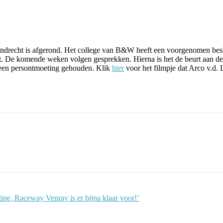
rendrecht is afgerond. Het college van B&W heeft een voorgenomen besl
t. De komende weken volgen gesprekken. Hierna is het de beurt aan d
 een persontmoeting gehouden. Klik
hier
voor het filmpje dat Arco v.d.
ine, Raceway Venray is er bijna klaar voor!’