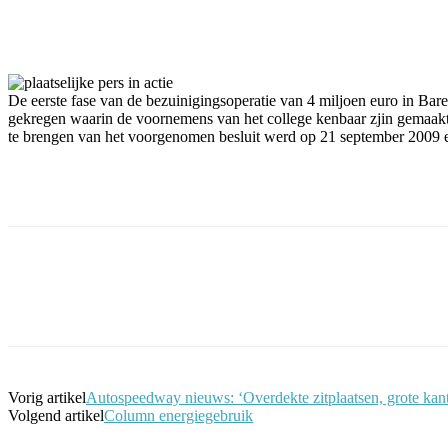
Facebook
Twitter
Pinterest
WhatsApp
De eerste fase van de bezuinigingsoperatie van 4 miljoen euro in Ba
gekregen waarin de voornemens van het college kenbaar zjin gemaak
te brengen van het voorgenomen besluit werd op 21 september 2009
Facebook
Twitter
Pinterest
WhatsApp
Vorig artikel
Autospeedway nieuws: ‘Overdekte zitplaatsen, grote kant
Volgend artikel
Column energiegebruik