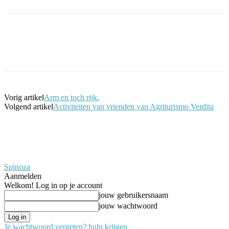
Facebook
Twitter
Pinterest
WhatsApp
Vorig artikel
Arm en toch rijk.
Volgend artikel
Activiteiten van vrienden van Agriturismo Verdita
Spinoza
Aanmelden
Welkom! Log in op je account
jouw gebruikersnaam
jouw wachtwoord
Je wachtwoord vergeten? hulp krijgen