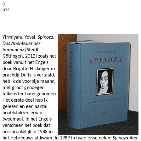
0
531
Facebook
Twitter
Pinterest
WhatsApp
Yirmiyahu Yovel:
Spinoza.
Das Abenteuer der
Immanenz
[Steidl
Göttingen, 2012] zoals het
boek vanuit het Engels
door Brigitte Flickinger in
prachtig Duits is vertaald,
heb ik de voorbije maand
met groot genoegen
telkens ter hand genomen.
Het eerste deel heb ik
gelezen en een aantal
hoofdstukken ervan
tweemaal. In het Engels
verscheen het boek dat
oorspronkelijk in 1988 in
het Hebreeuws uitkwam, in 1989 in twee losse delen:
Spinoza And