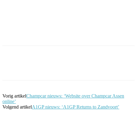
Facebook
Twitter
Pinterest
WhatsApp
Vorig artikel
Champcar nieuws: ‘Website over Champcar Assen
online’
Volgend artikel
A1GP nieuws: ‘A1GP Returns to Zandvoort’