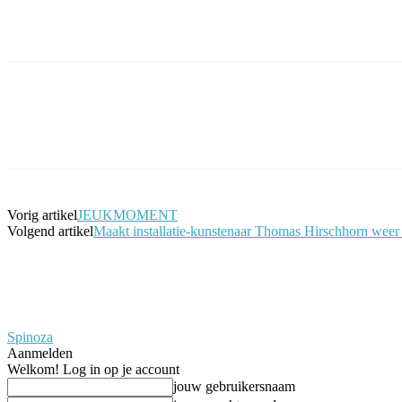
Facebook
Twitter
Pinterest
WhatsApp
Vorig artikel
JEUKMOMENT
Volgend artikel
Maakt installatie-kunstenaar Thomas Hirschhorn wee
Spinoza
Aanmelden
Welkom! Log in op je account
jouw gebruikersnaam