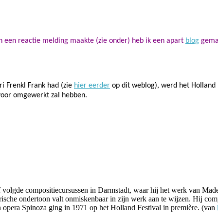
n een reactie melding maakte (zie onder) heb ik een apart
blog
gemaa
ri Frenkl Frank had (zie
hier eerder
op dit weblog), werd het Holland
k voor omgewerkt zal hebben.
olgde compositiecursussen in Darmstadt, waar hij het werk van Madern
yrische ondertoon valt onmiskenbaar in zijn werk aan te wijzen. Hij c
opera Spinoza ging in 1971 op het Holland Festival in première. (van