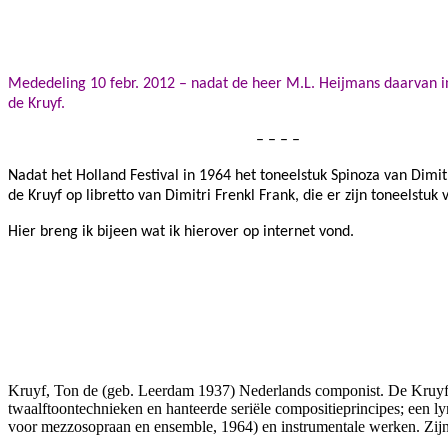
Facebook
Twitter
Pinterest
WhatsApp
Mededeling 10 febr. 2012 – nadat de heer M.L. Heijmans daarvan i
de Kruyf.
– – – –
Nadat het Holland Festival in 1964 het toneelstuk Spinoza van Dimit
de Kruyf op libretto van Dimitri Frenkl Frank, die er zijn toneelstu
Hier breng ik bijeen wat ik hierover op internet vond.
Kruyf, Ton de (geb. Leerdam 1937) Nederlands componist. De Kruyf v
twaalftoontechnieken en hanteerde seriële compositieprincipes; een l
voor mezzosopraan en ensemble, 1964) en instrumentale werken. Zijn 