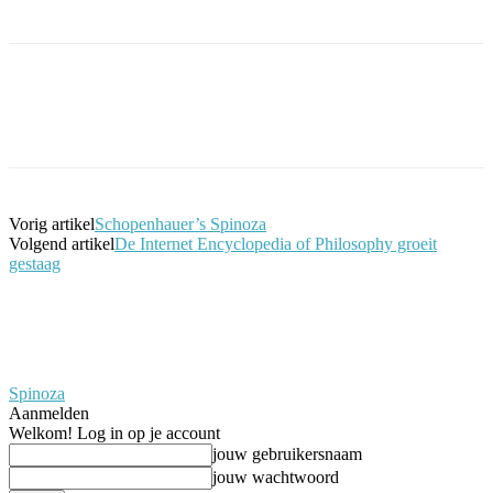
Facebook
Twitter
Pinterest
WhatsApp
Vorig artikel
Schopenhauer’s Spinoza
Volgend artikel
De Internet Encyclopedia of Philosophy groeit
gestaag
Spinoza
Aanmelden
Welkom! Log in op je account
jouw gebruikersnaam
jouw wachtwoord