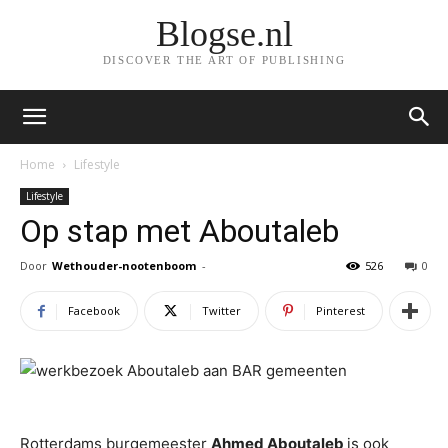
Blogse.nl
DISCOVER THE ART OF PUBLISHING
Home
Lifestyle
Lifestyle
Op stap met Aboutaleb
Door
Wethouder-nootenboom
-
526
0
Facebook
Twitter
Pinterest
Rotterdams burgemeester
Ahmed Aboutaleb
is ook