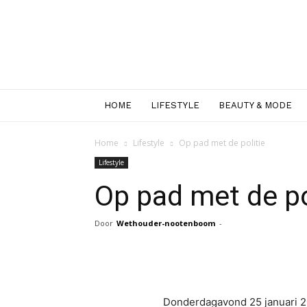
HOME
LIFESTYLE
BEAUTY & MODE
Home
Lifestyle
Op pad met de politie
Lifestyle
Op pad met de po
Door
Wethouder-nootenboom
-
Facebook
Twitter
Pint
Donderdagavond 25 januari 20