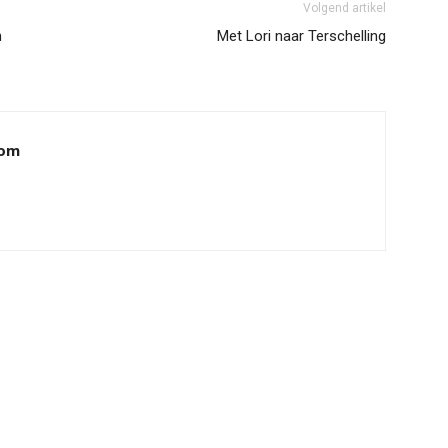
Volgend artikel
n
Met Lori naar Terschelling
oom