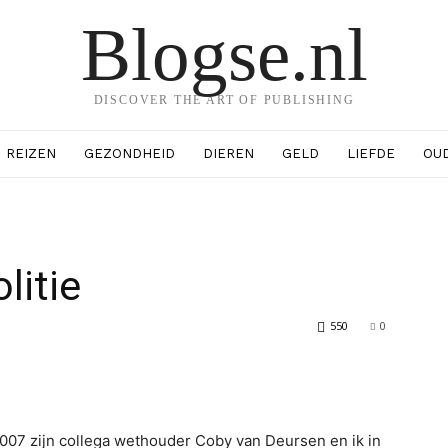
Blogse.nl
DISCOVER THE ART OF PUBLISHING
REIZEN
GEZONDHEID
DIEREN
GELD
LIEFDE
OU
litie
550
0
erest
WhatsApp
07 zijn collega wethouder Coby van Deursen en ik in