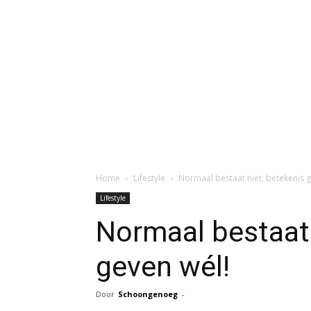
Home
Lifestyle
Normaal bestaat niet, betekenis g
Lifestyle
Normaal bestaat 
geven wél!
Door
Schoongenoeg
-