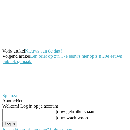
Facebook
Twitter
Pinterest
WhatsApp
Vorig artikel
Nieuws van de dag!
Volgend artikel
Een brief op z’n 17e eeuws hier op z’n 20e eeuws
publiek gemaakt
Spinoza
Aanmelden
Welkom! Log in op je account
jouw gebruikersnaam
jouw wachtwoord
Je wachtwoord vergeten? hulp krijgen