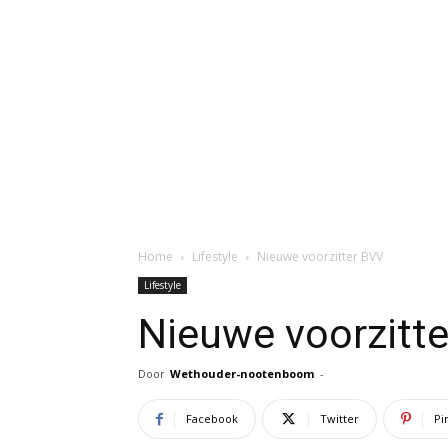
Home
Lifestyle
Nieuwe voorzitter BVV
Lifestyle
Nieuwe voorzitt
Door
Wethouder-nootenboom
-
Facebook
Twitter
Pi