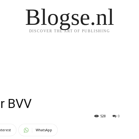
Blogse.nl
DISCOVER THE ART OF PUBLISHING
er BVV
528
0
nterest
WhatsApp