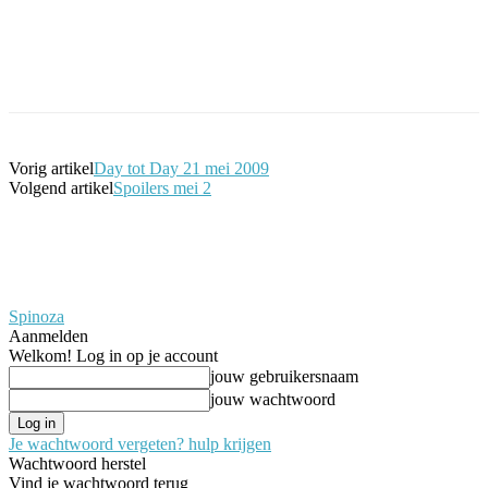
Facebook
Twitter
Pinterest
WhatsApp
Vorig artikel
Day tot Day 21 mei 2009
Volgend artikel
Spoilers mei 2
Spinoza
Aanmelden
Welkom! Log in op je account
jouw gebruikersnaam
jouw wachtwoord
Je wachtwoord vergeten? hulp krijgen
Wachtwoord herstel
Vind je wachtwoord terug